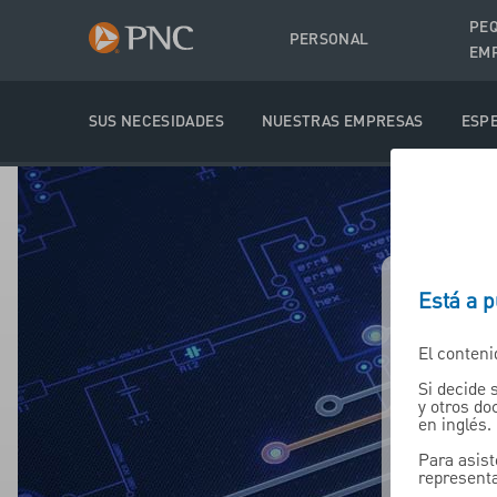
PE
PERSONAL
EM
SUS NECESIDADES
NUESTRAS EMPRESAS
ESPE
Está a 
El conteni
Si decide 
y otros d
en inglés.
Para asist
representa