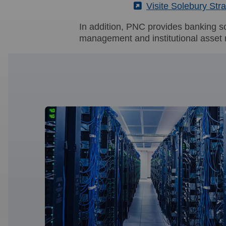
(External)
Visite Solebury St
In addition, PNC provides banking s
management and institutional asse