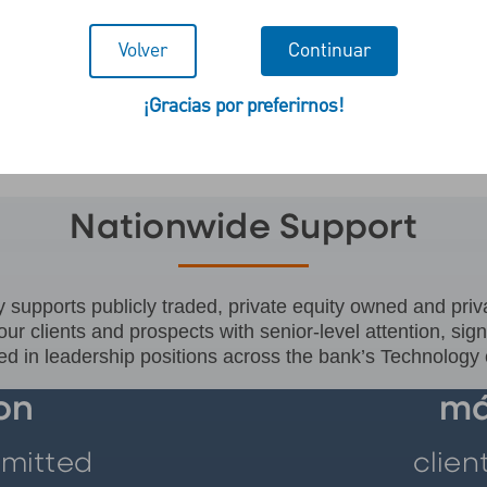
Volver
Continuar
¡Gracias por preferirnos!
comprehensive range of financin
it the needs of Technology clien
Nationwide Support
 supports publicly traded, private equity owned and pri
ur clients and prospects with senior-level attention, sig
ted in leadership positions across the bank’s Technolog
ion
má
mmitted
clien