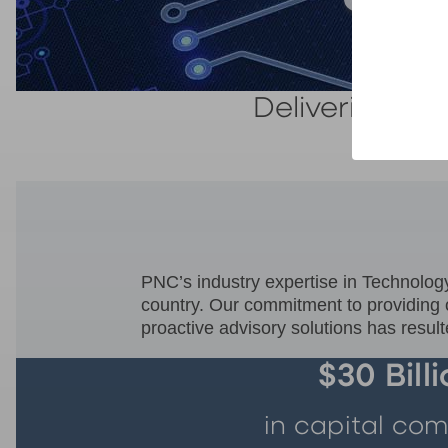
Delivering a 
f
PNC’s industry expertise in Technology
country. Our commitment to providing o
proactive advisory solutions has resul
$30 Bill
in capital co