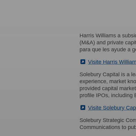
Harris Williams a subsi
(M&A) and private capit
para que les ayude a g
(External)
Visite Harris Willia
Solebury Capital is a l
experience, market kno
provided capital marke
profile IPOs, including
(External)
Visite Solebury Capi
Solebury Strategic Com
Communications to publ