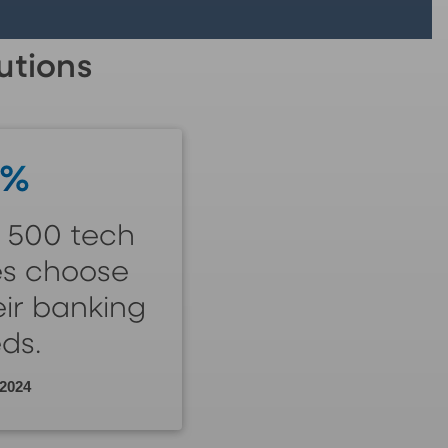
utions
3%
e 500 tech
s choose
eir banking
ds.
 2024