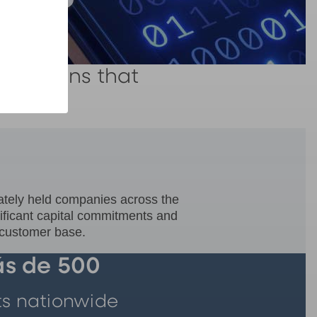
g options that
ts
vately held companies across the
nificant capital commitments and
y customer base.
s de 500
ts nationwide