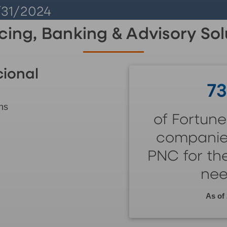
/31/2024
cing, Banking & Advisory Sol
cional
7
ns
of Fortun
companie
PNC for th
nee
As of