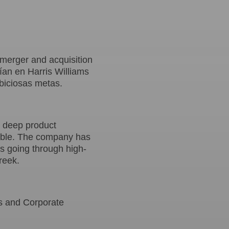
 merger and acquisition
ían en Harris Williams
biciosas metas.
g deep product
table. The company has
s going through high-
reek.
ns and Corporate