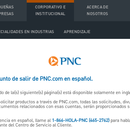
QUEÑAS
CORPORATIVO E
ACERCA DE
PRESAS
INSTITUCIONAL
NOSOTROS
CIALIDADES EN INDUSTRIAS
APRENDIZAJE
punto de salir de PNC.com en español.
Technology Finance &
do de la(s) siguiente(s) página(s) está disponible solamente en ingl
Advisory Solutions
solicitar productos a través de PNC.com, todas las solicitudes, di
ocumentos relacionados con esas cuentas, serán proporcionados 
Contáctenos
encia en español, llame al
1-866-HOLA-PNC (465-2762)
para habl
nte del Centro de Servicio al Cliente.