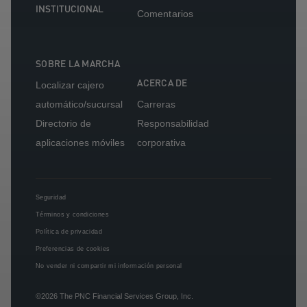
INSTITUCIONAL
Comentarios
SOBRE LA MARCHA
ACERCA DE
Localizar cajero
automático/sucursal
Carreras
Directorio de
Responsabilidad
aplicaciones móviles
corporativa
Seguridad
Términos y condiciones
Política de privacidad
Preferencias de cookies
No vender ni compartir mi información personal
©2026
The PNC Financial Services Group, Inc.