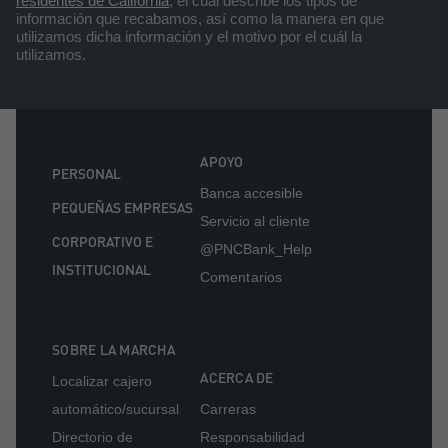
residentes de California
, el cual describe los tipos de
información que recabamos, así como la manera en que
utilizamos dicha información y el motivo por el cuál la
utilizamos.
APOYO
PERSONAL
Banca accesible
PEQUEÑAS EMPRESAS
Servicio al cliente
CORPORATIVO E
@PNCBank_Help
INSTITUCIONAL
Comentarios
SOBRE LA MARCHA
ACERCA DE
Localizar cajero
automático/sucursal
Carreras
Directorio de
Responsabilidad