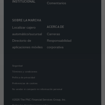
INSTITUCIONAL
Comentarios
SOBRE LA MARCHA
ACERCA DE
Localizar cajero
automático/sucursal
Carreras
Directorio de
Responsabilidad
aplicaciones móviles
corporativa
Seguridad
Términos y condiciones
Política de privacidad
Preferencias de cookies
No vender ni compartir mi información personal
©2026
The PNC Financial Services Group, Inc.