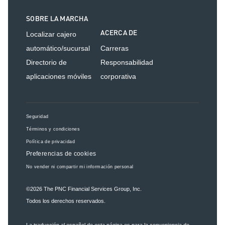
SOBRE LA MARCHA
ACERCA DE
Localizar cajero
automático/sucursal
Carreras
Directorio de
Responsabilidad
aplicaciones móviles
corporativa
Seguridad
Términos y condiciones
Política de privacidad
Preferencias de cookies
No vender ni compartir mi información personal
©2026
The PNC Financial Services Group, Inc.
Todos los derechos reservados.
La traducción al español de esta página es para la conveniencia de