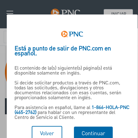
INICIAR
SESIÓN
Está a punto de salir de PNC.com en
español.
El contenido de la(s) siguiente(s) página(s) está
Private Placement
disponible solamente en inglés.
Solutions
Si decide solicitar productos a través de PNC.com,
todas las solicitudes, divulgaciones y otros
documentos relacionados con esas cuentas, serán
proporcionados solamente en inglés.
Para asistencia en español, llame al
1-866-HOLA-PNC
(465-2762)
para hablar con un representante del
Centro de Servicio al Cliente.
Capital Sources for Private
Issuers & Issuers
Volver
Continuar