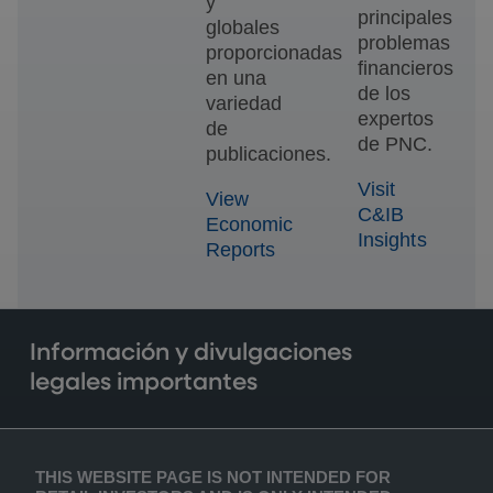
y
principales
globales
problemas
proporcionadas
financieros
en una
de los
variedad
expertos
de
de PNC.
publicaciones.
Visit
View
C&IB
Economic
Insights
Reports
Información y divulgaciones
legales importantes
THIS WEBSITE PAGE IS NOT INTENDED FOR