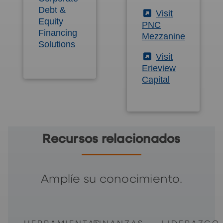
Debt &
(External)
Visit
Equity
PNC
Financing
Mezzanine
Solutions
(External)
Visit
Erieview
Capital
Recursos relacionados
Amplíe su conocimiento.