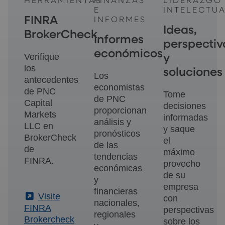
HERRAMIENTAS
FINANZAS
LIDERAZGO
E
INTELECTU
FINRA
INFORMES
Ideas,
BrokerCheck
Informes
perspectiv
económicos
Verifique
y
los
soluciones
Los
antecedentes
economistas
de PNC
Tome
de PNC
Capital
decisiones
proporcionan
Markets
informadas
análisis y
LLC en
y saque
pronósticos
BrokerCheck
el
de las
de
máximo
tendencias
FINRA.
provecho
económicas
de su
y
empresa
financieras
(External)
Visite
con
nacionales,
FINRA
perspectivas
regionales
Brokercheck
sobre los