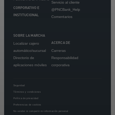
Servicio al cliente
CORPORATIVO E
@PNCBank_Help
INSTITUCIONAL
Comentarios
SOBRE LA MARCHA
ACERCA DE
Localizar cajero
automático/sucursal
Carreras
Directorio de
Responsabilidad
aplicaciones móviles
corporativa
Seguridad
Términos y condiciones
Política de privacidad
Preferencias de cookies
No vender ni compartir mi información personal