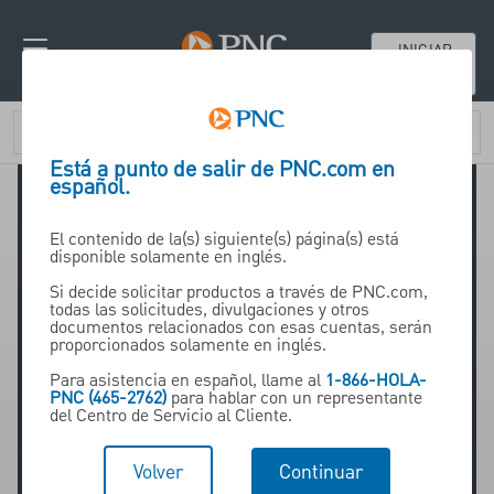
INICIAR
SESIÓN
Está a punto de salir de PNC.com en
español.
El contenido de la(s) siguiente(s) página(s) está
disponible solamente en inglés.
Si decide solicitar productos a través de PNC.com,
todas las solicitudes, divulgaciones y otros
Caroline Stade
documentos relacionados con esas cuentas, serán
proporcionados solamente en inglés.
Para asistencia en español, llame al
1-866-HOLA-
PNC (465-2762)
para hablar con un representante
del Centro de Servicio al Cliente.
SVP Corporate Banking,
Volver
Continuar
PNC Bank Canada