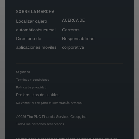
SOBRE LA MARCHA
ACERCA DE
Localizar cajero
automático/sucursal
Carreras
Directorio de
Responsabilidad
aplicaciones móviles
corporativa
Seguridad
Términos y condiciones
Política de privacidad
Preferencias de cookies
No vender ni compartir mi información personal
©2026
The PNC Financial Services Group, Inc.
Todos los derechos reservados.
La traducción al español de esta página es para la conveniencia de