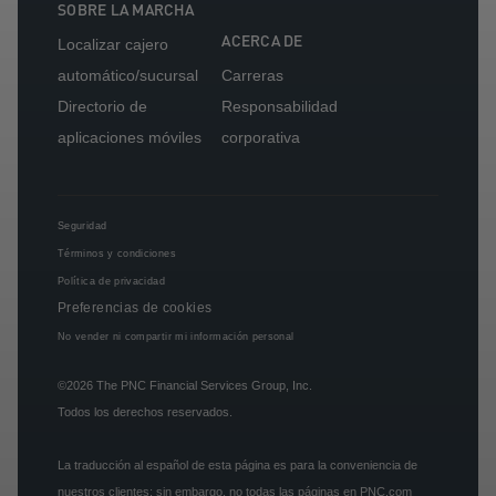
SOBRE LA MARCHA
ACERCA DE
Localizar cajero
automático/sucursal
Carreras
Directorio de
Responsabilidad
aplicaciones móviles
corporativa
Seguridad
Términos y condiciones
Política de privacidad
Preferencias de cookies
No vender ni compartir mi información personal
©2026
The PNC Financial Services Group, Inc.
Todos los derechos reservados.
La traducción al español de esta página es para la conveniencia de
nuestros clientes; sin embargo, no todas las páginas en PNC.com