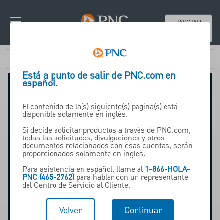
INICIAR
SESIÓN
Está a punto de salir de PNC.com en
español.
El contenido de la(s) siguiente(s) página(s) está
disponible solamente en inglés.
Banca corporativa
Si decide solicitar productos a través de PNC.com,
todas las solicitudes, divulgaciones y otros
documentos relacionados con esas cuentas, serán
proporcionados solamente en inglés.
Consistent results
Para asistencia en español, llame al
1-866-HOLA-
through economic cycles?
PNC (465-2762)
para hablar con un representante
del Centro de Servicio al Cliente.
Brilliantly boring.
Volver
Continuar
Contáctenos