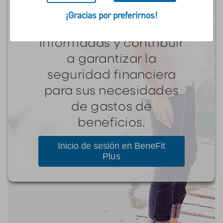
Siéntase capacitado
¡Gracias por preferirnos!
para tomar decisiones
informadas y contribuir
a garantizar la
seguridad financiera
para sus necesidades
de gastos de
beneficios.
Inicio de sesión en BeneFit
Plus