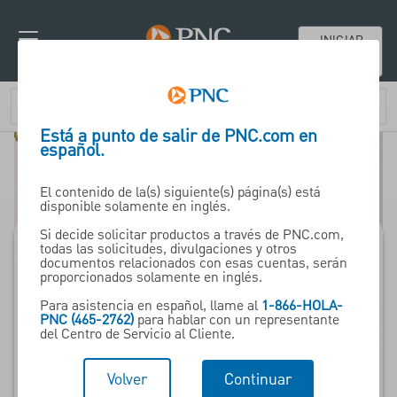
INICIAR
SESIÓN
Está a punto de salir de PNC.com en
español.
El contenido de la(s) siguiente(s) página(s) está
disponible solamente en inglés.
Si decide solicitar productos a través de PNC.com,
todas las solicitudes, divulgaciones y otros
documentos relacionados con esas cuentas, serán
Maximice su
proporcionados solamente en inglés.
experiencia de
Para asistencia en español, llame al
1-866-HOLA-
PNC (465-2762)
para hablar con un representante
cuentas de gastos de
del Centro de Servicio al Cliente.
beneficios
Volver
Continuar