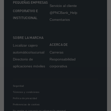
PEQUEÑAS EMPRESAS
Servicio al cliente
CORPORATIVO E
@PNCBank_Help
INSTITUCIONAL
Comentarios
SOBRE LA MARCHA
ACERCA DE
Localizar cajero
automático/sucursal
Carreras
Directorio de
Responsabilidad
aplicaciones móviles
corporativa
Seguridad
Términos y condiciones
Política de privacidad
Preferencias de cookies
No vender ni compartir mi información personal