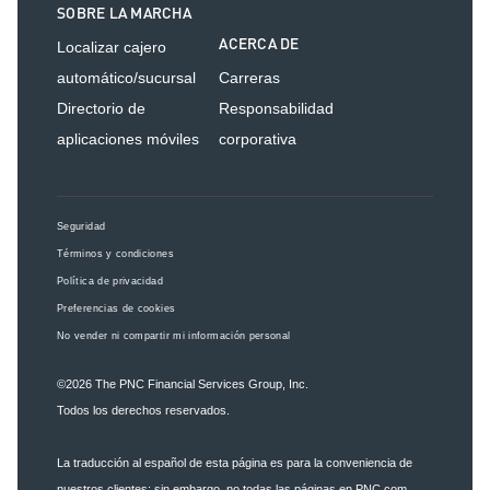
SOBRE LA MARCHA
ACERCA DE
Localizar cajero
automático/sucursal
Carreras
Directorio de
Responsabilidad
aplicaciones móviles
corporativa
Seguridad
Términos y condiciones
Política de privacidad
Preferencias de cookies
No vender ni compartir mi información personal
©2026
The PNC Financial Services Group, Inc.
Todos los derechos reservados.
La traducción al español de esta página es para la conveniencia de
nuestros clientes; sin embargo, no todas las páginas en PNC.com