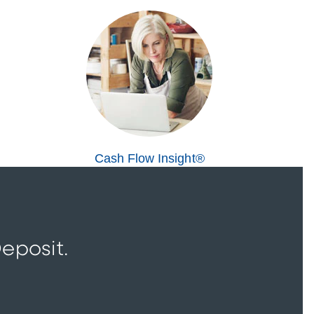
Cash Flow Insight®
eposit.