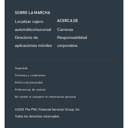
SOBRE LA MARCHA
ACERCA DE
Localizar cajero
automático/sucursal
Carreras
Directorio de
Responsabilidad
aplicaciones móviles
corporativa
Seguridad
Términos y condiciones
Política de privacidad
Preferencias de cookies
No vender ni compartir mi información personal
©2026
The PNC Financial Services Group, Inc.
Todos los derechos reservados.