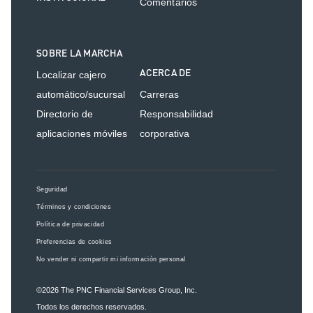
Comentarios
SOBRE LA MARCHA
ACERCA DE
Localizar cajero
automático/sucursal
Carreras
Directorio de
Responsabilidad
aplicaciones móviles
corporativa
Seguridad
Términos y condiciones
Política de privacidad
Preferencias de cookies
No vender ni compartir mi información personal
©2026
The PNC Financial Services Group, Inc.
Todos los derechos reservados.