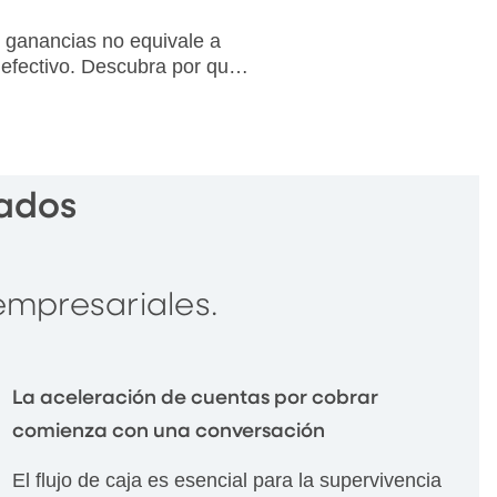
 ganancias no equivale a
 efectivo. Descubra por qué
esgo de liquidez amenaza
so a los consultorios de
ión médica más rentables y
acer al respecto.
ados
empresariales.
La aceleración de cuentas por cobrar
comienza con una conversación
El flujo de caja es esencial para la supervivencia