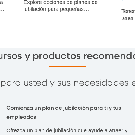
la
Explore opciones de planes de
a
jubilación para pequeñas
Tener
la
empresas, como SEP IRA,
tener
n
SIMPLE IRA y 401(k). Compare
el ri
los beneficios, los límites de
inclu
contribución y las ventajas
atenc
fiscales.
qué h
ursos y productos recomend
 para usted y sus necesidades 
Comienza un plan de jubilación para ti y tus
empleados
Ofrezca un plan de jubilación que ayude a atraer y