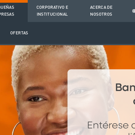
QUEÑAS
CORPORATIVO E
ACERCA DE
PRESAS
INSTITUCIONAL
NOSOTROS
O
OFERTAS
Ban
Entérese