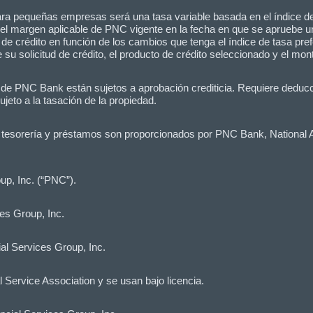
 para pequeñas empresas será una tasa variable basada en el índice de
l margen aplicable de PNC vigente en la fecha en que se apruebe un
a de crédito en función de los cambios que tenga el índice de tasa p
su solicitud de crédito, el producto de crédito seleccionado y el monto
dito de PNC Bank están sujetos a aprobación crediticia. Requiere ded
eto a la tasación de la propiedad.
e tesorería y préstamos son proporcionados por PNC Bank, National A
p, Inc. (“PNC”).
es Group, Inc.
l Services Group, Inc.
l Service Association y se usan bajo licencia.