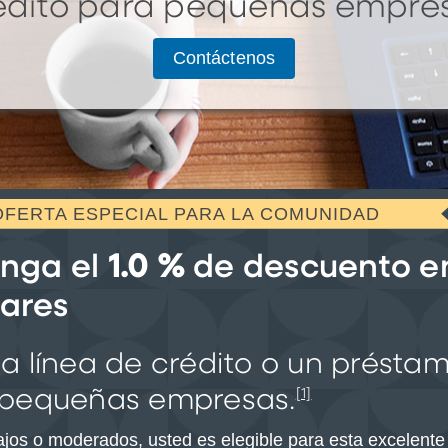
édito para pequeñas empre
Contáctenos
OFERTA ESPECIAL PARA LA COMUNIDAD
nga el
1.0 %
de descuento en 
lares
a línea de crédito o un préstam
 pequeñas empresas.
[1]
jos o moderados, usted es elegible para esta excelente 