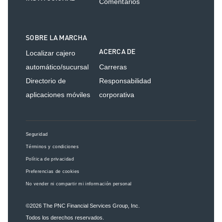
Comentarios
SOBRE LA MARCHA
ACERCA DE
Localizar cajero
automático/sucursal
Carreras
Directorio de
Responsabilidad
aplicaciones móviles
corporativa
Seguridad
Términos y condiciones
Política de privacidad
Preferencias de cookies
No vender ni compartir mi información personal
©2026
The PNC Financial Services Group, Inc.
Todos los derechos reservados.