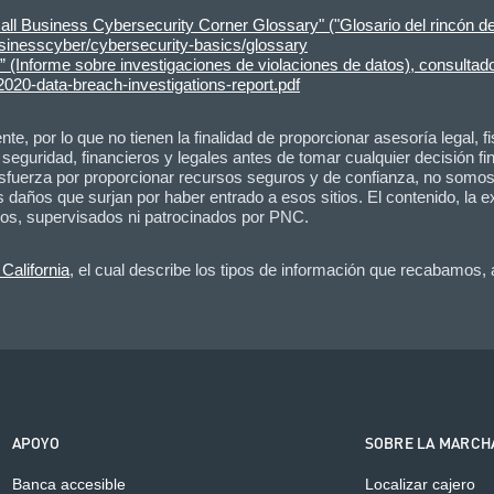
all Business Cybersecurity Corner Glossary" ("Glosario del rincón 
businesscyber/cybersecurity-basics/glossary
” (Informe sobre investigaciones de violaciones de datos), consultad
2020-data-breach-investigations-report.pdf
e, por lo que no tienen la finalidad de proporcionar asesoría legal, fis
eguridad, financieros y legales antes de tomar cualquier decisión fin
sfuerza por proporcionar recursos seguros y de confianza, no somos 
años que surjan por haber entrado a esos sitios. El contenido, la e
cados, supervisados ni patrocinados por PNC.
California
, el cual describe los tipos de información que recabamos,
APOYO
SOBRE LA MARCH
Banca accesible
Localizar cajero