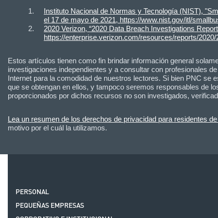
Instituto Nacional de Normas y Tecnología (NIST), "Sm
el 17 de mayo de 2021, https://www.nist.gov/itl/small
2020 Verizon, “2020 Data Breach Investigations Report
https://enterprise.verizon.com/resources/reports/2020/
Estos artículos tienen como fin brindar información general solament
investigaciones independientes y a consultar con profesionales de s
Internet para la comodidad de nuestros lectores. Si bien PNC se e
que se obtengan en ellos, y tampoco seremos responsables de los d
proporcionados por dichos recursos no son investigados, verifi
Lea un resumen de los derechos de privacidad para residentes de 
motivo por el cuál la utilizamos.
PERSONAL
PEQUEÑAS EMPRESAS