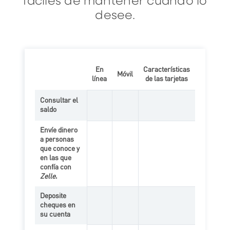
fáciles de mantener cuando lo
desee.
En
Características
Móvil
línea
de las tarjetas
Consultar el
saldo
Característica en l
Característica 
Envíe dinero
a personas
que conoce y
en las que
Característica 
confía con
Zelle
.
Deposite
cheques en
Característica 
su cuenta