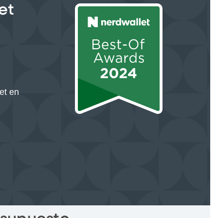
et
et en