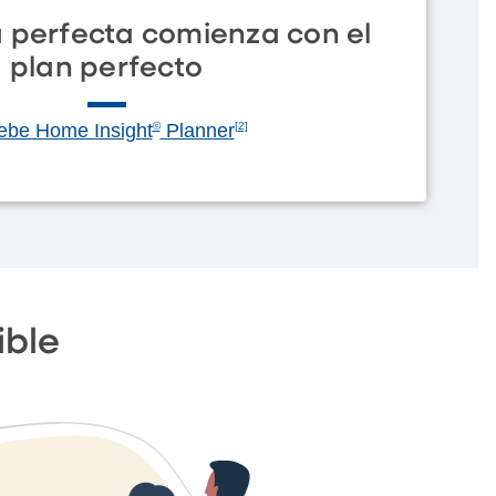
a perfecta comienza con el
plan perfecto
ebe Home Insight
©
Planner
[2]
ible