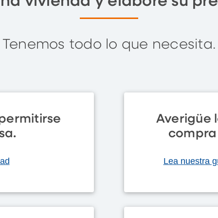
na vivienda y elabore su pr
Tenemos todo lo que necesita.
permitirse
Averigüe 
sa.
compra 
dad
Lea nuestra g