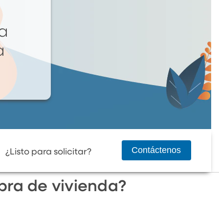
ra
a
Contáctenos
¿Listo para solicitar?
pra de vivienda?