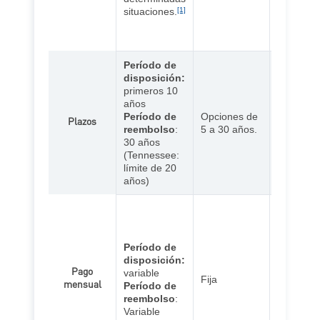
situaciones.
[1]
ajuste du
el resto d
plazo.
Período de
disposición:
Hipoteca
primeros 10
tasa fija:
años
opciones
Período de
Opciones de
Plazos
a 30 año
reembolso
:
5 a 30 años.
Hipoteca
30 años
tasa aju
(Tennessee:
30 años.
límite de 20
años)
Hipoteca
tasa fija:
Hipoteca
Período de
tasa aju
disposición:
el pago fi
Pago
variable
normalm
Fija
mensual
Período de
sigue sie
reembolso
:
mismo du
Variable
el períod