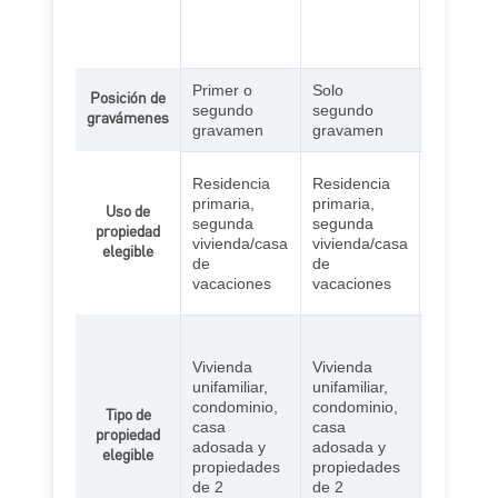
inicial. P
ajustable
variable.
Primer o
Solo
Posición de
Solo prim
segundo
segundo
gravámenes
gravame
gravamen
gravamen
Residenc
Residencia
Residencia
primaria,
primaria,
primaria,
Uso de
segunda
segunda
segunda
propiedad
vivienda/
vivienda/casa
vivienda/casa
elegible
de vacac
de
de
propieda
vacaciones
vacaciones
inversión
Vivienda
unifamilia
Vivienda
Vivienda
adosada,
unifamiliar,
unifamiliar,
condomin
condominio,
condominio,
Tipo de
propieda
casa
casa
propiedad
dos o cua
adosada y
adosada y
elegible
unidades
propiedades
propiedades
cooperat
de 2
de 2
vivienda 