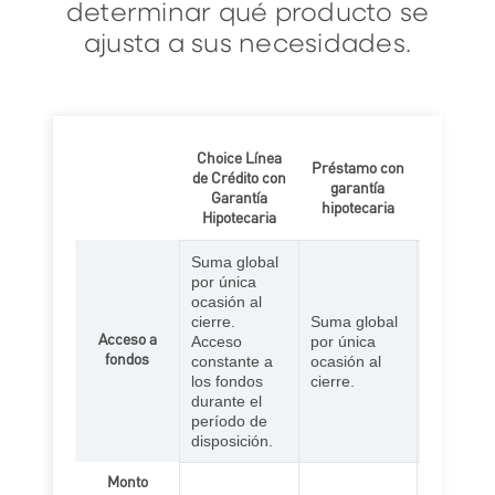
determinar qué producto se
ajusta a sus necesidades.
Choice Línea
Préstamo con
Refinanci
de Crédito con
garantía
de hipot
Garantía
hipotecaria
retiro de 
Hipotecaria
Suma global
por única
ocasión al
cierre.
Suma global
Suma glo
Acceso a
Acceso
por única
única oca
fondos
constante a
ocasión al
cierre.
los fondos
cierre.
durante el
período de
disposición.
Monto
Convenc