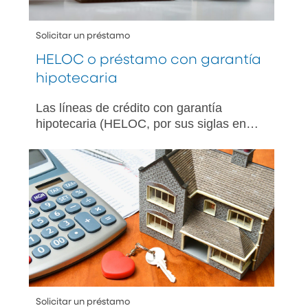
Solicitar un préstamo
HELOC o préstamo con garantía
hipotecaria
Las líneas de crédito con garantía
hipotecaria (HELOC, por sus siglas en
inglés) y los préstamos con garantía
hipotecaria se parecen en cuanto a que
ambos ofrecen maneras de convertir su
crédito hipotecario en dinero en efectivo.
Pero estas dos herramientas financieras
no son iguales.
Solicitar un préstamo