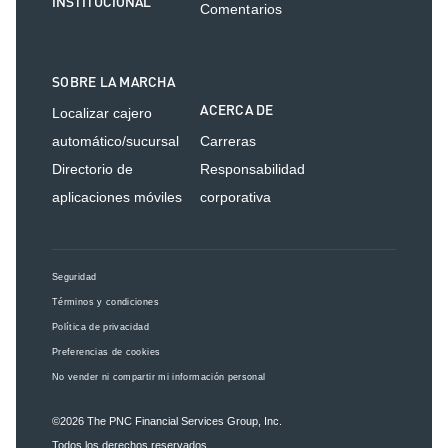
INSTITUCIONAL
Comentarios
SOBRE LA MARCHA
ACERCA DE
Localizar cajero
automático/sucursal
Carreras
Directorio de
Responsabilidad
aplicaciones móviles
corporativa
Seguridad
Términos y condiciones
Política de privacidad
Preferencias de cookies
No vender ni compartir mi información personal
©2026
The PNC Financial Services Group, Inc.
Todos los derechos reservados.