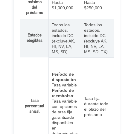
máximo
Hasta
Hasta
hasta $8
del
$1,000,000
$250,000
Jumbo:
h
préstamo
$5,000,0
Todos los
Todos los
estados,
estados,
Estados
incluido DC
incluido DC
Todos los
elegibles
(excluye AK,
(excluye AK,
estados 
HI, NV, LA,
HI, NV, LA,
MS, SD)
MS, SD, TX
)
Hipoteca
tasa fija:
Período de
fija dura
disposición
:
el plazo d
Tasa variable
préstamo
Período de
Hipoteca
reembolso
:
tasa aju
Tasa fija
Tasa
Tasa variable
la tasa es
durante todo
porcentual
con opciones
durante e
el plazo del
anual
de tasa fija
período in
préstamo.
garantizada
luego ca
disponibles
una tasa
en
variable 
determinadas
el períod