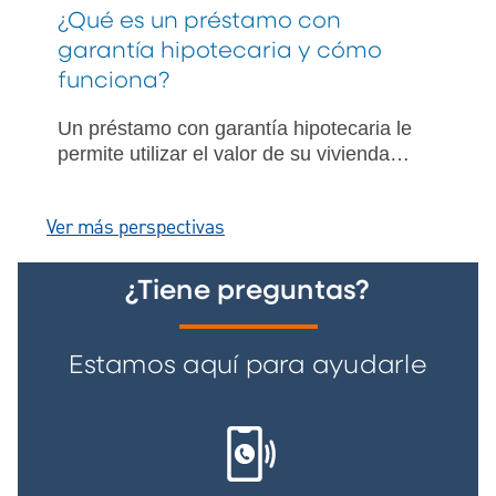
¿Qué es un préstamo con
garantía hipotecaria y cómo
funciona?
Un préstamo con garantía hipotecaria le
permite utilizar el valor de su vivienda
como garantía. Lea más información
sobre lo que son los préstamos con
Ver más perspectivas
garantía hipotecaria y si estos le
convienen.
¿Tiene preguntas?
Estamos aquí para ayudarle