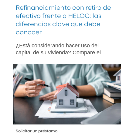
Refinanciamiento con retiro de
efectivo frente a HELOC: las
diferencias clave que debe
conocer
¿Está considerando hacer uso del
capital de su vivienda? Compare el
refinanciamiento con retiro de efectivo y
la HELOC para encontrar la opción
adecuada según sus necesidades y
metas financieras.
Solicitar un préstamo