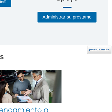
uto®
Administrar su préstamo
‹
¿NECESITA AYUDA?
s
rendamiento o