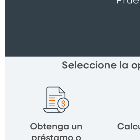
Prue
Seleccione la o
Obtenga un
Calcu
préstamo o