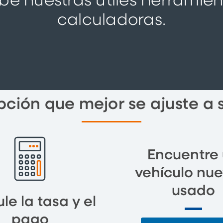
be nuestras útiles herramien
calculadoras.
pción que mejor se ajuste a
Encuentre
vehículo nue
usado
le la tasa y el
pago