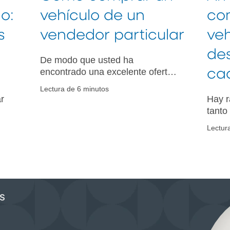
o:
vehículo de un
co
s
vendedor particular
veh
de
De modo que usted ha
encontrado una excelente oferta
ca
de automóvil usado, pero este ha
Lectura de 6 minutos
sido anunciado por un vendedor
r
Hay r
particular. Reciba orientación
tanto
para los pasos a seguir de los
finan
Lectur
expertos en automóviles de PNC.
ra
compr
e
Obten
cada 
convi