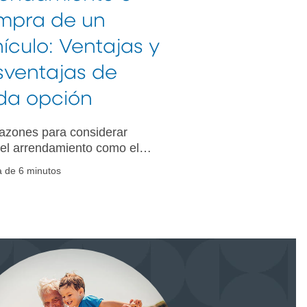
mpra de un
ículo: Ventajas y
sventajas de
da opción
azones para considerar
 el arrendamiento como el
ciamiento a la hora de
a de 6 minutos
ar un vehículo nuevo.
ga más información sobre
opción y decida cuál le
ene.