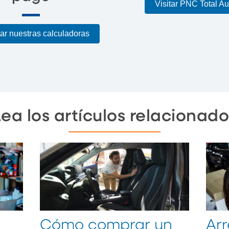
Visitar PNC Total A
ar nuestras calculadoras
Lea los artículos relacionado
Cómo comprar un
Ar