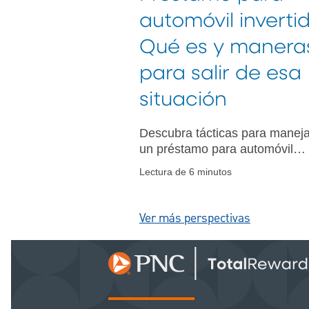
automóvil invertid
Qué es y manera
para salir de esa
situación
Descubra tácticas para maneja
un préstamo para automóvil
invertido y tome decisiones
Lectura de 6 minutos
financieras informadas. Adquie
perspectivas sobre opciones d
refinanciamiento y estrategias
Ver más perspectivas
para liquidar un préstamo.