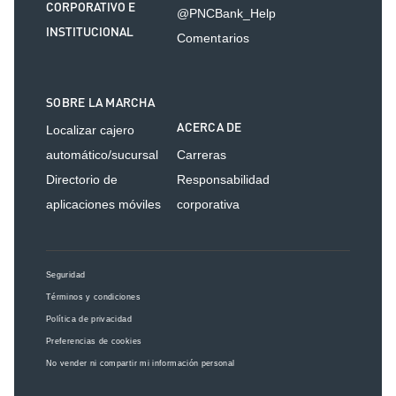
CORPORATIVO E
@PNCBank_Help
INSTITUCIONAL
Comentarios
SOBRE LA MARCHA
ACERCA DE
Localizar cajero
automático/sucursal
Carreras
Directorio de
Responsabilidad
aplicaciones móviles
corporativa
Seguridad
Términos y condiciones
Política de privacidad
Preferencias de cookies
No vender ni compartir mi información personal