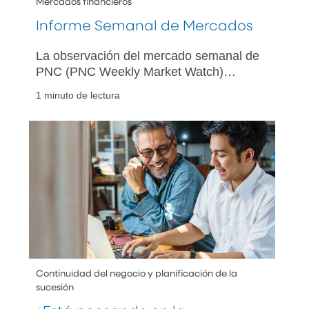
Mercados financieros
Informe Semanal de Mercados
La observación del mercado semanal de
PNC (PNC Weekly Market Watch)
presenta un resumen de la actividad
1 minuto de lectura
económica y del mercado de la semana
anterior y fue diseñada para brindar la
perspectiva de PNC con respecto a los
acontecimientos tanto del mercado
estadounidense como de los mercados
internacionales.
Continuidad del negocio y planificación de la
sucesión