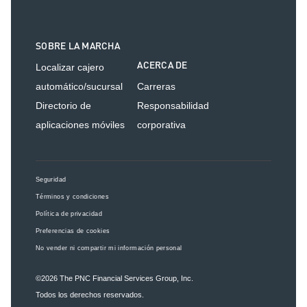
SOBRE LA MARCHA
ACERCA DE
Localizar cajero
automático/sucursal
Carreras
Directorio de
Responsabilidad
aplicaciones móviles
corporativa
Seguridad
Términos y condiciones
Política de privacidad
Preferencias de cookies
No vender ni compartir mi información personal
©2026
The PNC Financial Services Group, Inc.
Todos los derechos reservados.