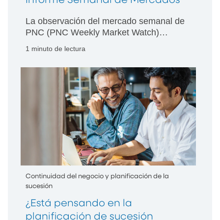
Informe Semanal de Mercados
La observación del mercado semanal de
PNC (PNC Weekly Market Watch)
presenta un resumen de la actividad
1 minuto de lectura
económica y del mercado de la semana
anterior y fue diseñada para brindar la
perspectiva de PNC con respecto a los
acontecimientos tanto del mercado
estadounidense como de los mercados
internacionales.
Continuidad del negocio y planificación de la
sucesión
¿Está pensando en la
planificación de sucesión