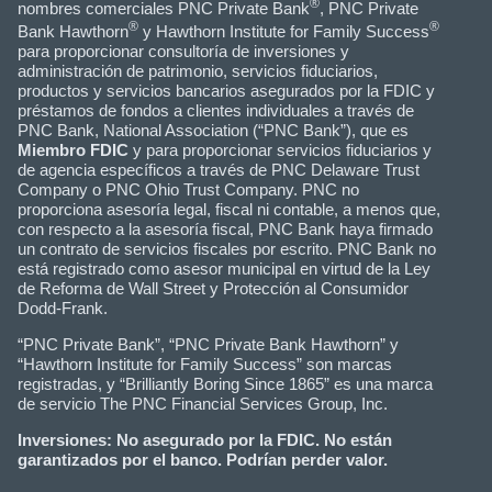
®
nombres comerciales PNC Private Bank
, PNC Private
®
®
Bank Hawthorn
y Hawthorn Institute for Family Success
para proporcionar consultoría de inversiones y
administración de patrimonio, servicios fiduciarios,
productos y servicios bancarios asegurados por la FDIC y
préstamos de fondos a clientes individuales a través de
PNC Bank, National Association (“PNC Bank”), que es
Miembro FDIC
y para proporcionar servicios fiduciarios y
de agencia específicos a través de PNC Delaware Trust
Company o PNC Ohio Trust Company. PNC no
proporciona asesoría legal, fiscal ni contable, a menos que,
con respecto a la asesoría fiscal, PNC Bank haya firmado
un contrato de servicios fiscales por escrito. PNC Bank no
está registrado como asesor municipal en virtud de la Ley
de Reforma de Wall Street y Protección al Consumidor
Dodd-Frank.
“PNC Private Bank”, “PNC Private Bank Hawthorn” y
“Hawthorn Institute for Family Success” son marcas
registradas, y “Brilliantly Boring Since 1865” es una marca
de servicio The PNC Financial Services Group, Inc.
Inversiones: No asegurado por la FDIC. No están
garantizados por el banco. Podrían perder valor.