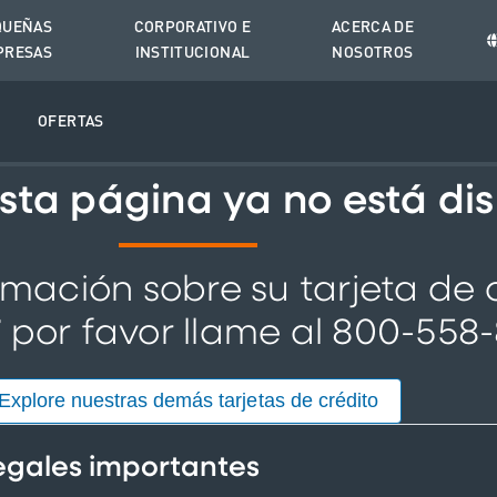
QUEÑAS
CORPORATIVO E
ACERCA DE
PRESAS
INSTITUCIONAL
NOSOTROS
O
OFERTAS
Esta página ya no está dis
rmación sobre su tarjeta de
por favor llame al 800-558-
®
Explore nuestras demás tarjetas de crédito
legales importantes