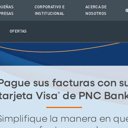
QUEÑAS
CORPORATIVO E
ACERCA DE
PRESAS
INSTITUCIONAL
NOSOTROS
O
OFERTAS
Pague sus facturas con s
tarjeta Visa
de PNC Ban
®
Simplifique la manera en qu