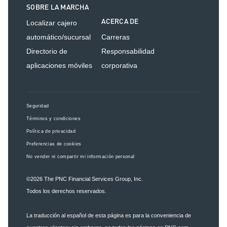
SOBRE LA MARCHA
ACERCA DE
Localizar cajero
automático/sucursal
Carreras
Directorio de
Responsabilidad
aplicaciones móviles
corporativa
Seguridad
Términos y condiciones
Política de privacidad
Preferencias de cookies
No vender ni compartir mi información personal
©2026
The PNC Financial Services Group, Inc.
Todos los derechos reservados.
La traducción al español de esta página es para la conveniencia de