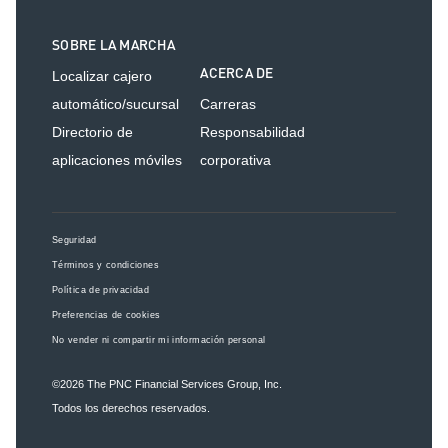
SOBRE LA MARCHA
ACERCA DE
Localizar cajero
automático/sucursal
Carreras
Directorio de
Responsabilidad
aplicaciones móviles
corporativa
Seguridad
Términos y condiciones
Política de privacidad
Preferencias de cookies
No vender ni compartir mi información personal
©2026
The PNC Financial Services Group, Inc.
Todos los derechos reservados.