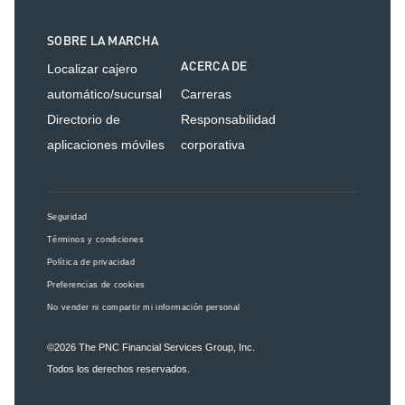
SOBRE LA MARCHA
ACERCA DE
Localizar cajero
automático/sucursal
Carreras
Directorio de
Responsabilidad
aplicaciones móviles
corporativa
Seguridad
Términos y condiciones
Política de privacidad
Preferencias de cookies
No vender ni compartir mi información personal
©2026
The PNC Financial Services Group, Inc.
Todos los derechos reservados.