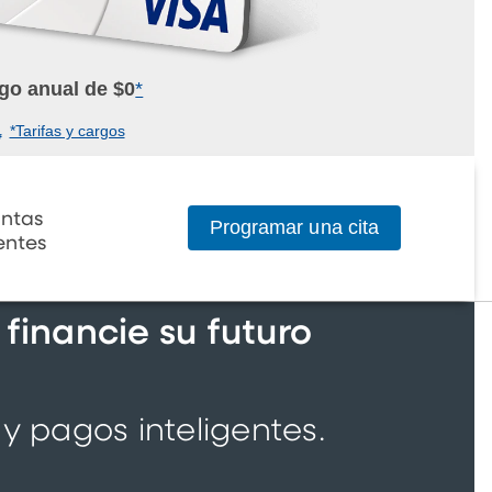
go anual de $0
*
(PDF)
*Tarifas y cargos
ntas
Programar una cita
entes
 financie su futuro
 pagos inteligentes.