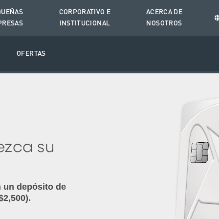
QUEÑAS
CORPORATIVO E
ACERCA DE
PRESAS
INSTITUCIONAL
NOSOTROS
O
OFERTAS
ezca su
n un depósito de
$2,500).