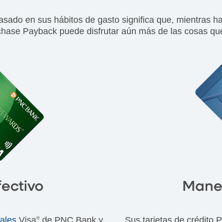
do en sus hábitos de gasto significa que, mientras ha
ase Payback puede disfrutar aún más de las cosas qu
fectivo
Maner
ales
Visa
®
de PNC Bank y
Sus tarjetas de crédito