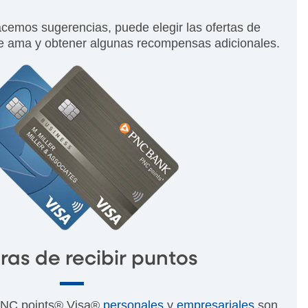
cemos sugerencias, puede elegir las ofertas de
e ama y obtener algunas recompensas adicionales.
as de recibir puntos
 PNC points® Visa®
personales
y
empresariales
son