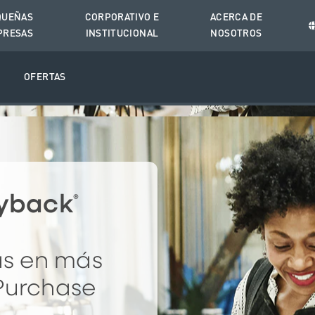
QUEÑAS
CORPORATIVO E
ACERCA DE
PRESAS
INSTITUCIONAL
NOSOTROS
O
OFERTAS
yback
®
as en más
Purchase