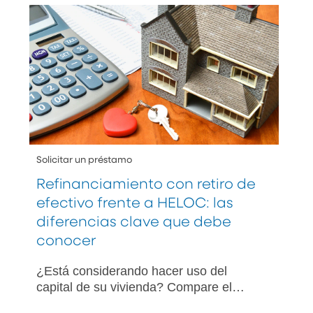
hipotecaria se parecen en cuanto a que
ambos ofrecen maneras de convertir su
crédito hipotecario en dinero en efectivo.
Pero estas dos herramientas financieras
no son iguales.
Solicitar un préstamo
Refinanciamiento con retiro de
efectivo frente a HELOC: las
diferencias clave que debe
conocer
¿Está considerando hacer uso del
capital de su vivienda? Compare el
refinanciamiento con retiro de efectivo y