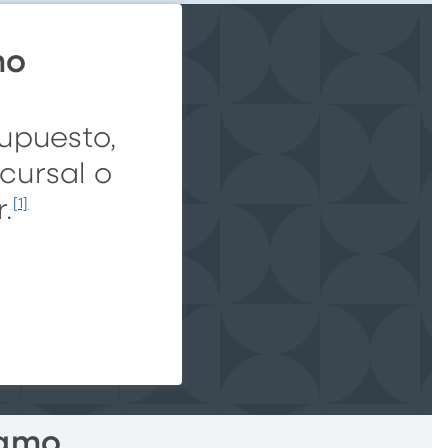
mo
upuesto,
ucursal o
.
[1]
tamo