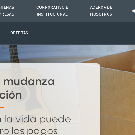
QUEÑAS
CORPORATIVO E
ACERCA DE
PRESAS
INSTITUCIONAL
NOSOTROS
O
OFERTAS
a mudanza
ción
 la vida puede
ro los pagos