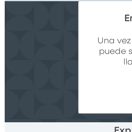
E
Una vez
puede so
l
Exp