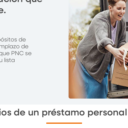
e.
ósitos de
emplazo de
 que PNC se
 lista
ios de un préstamo persona