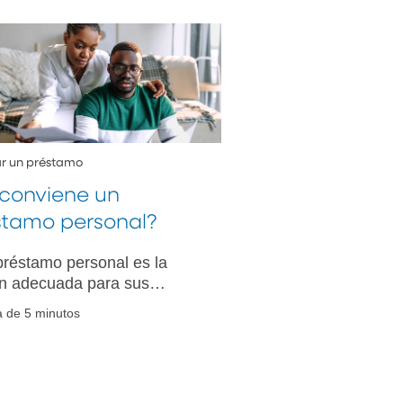
tar un préstamo
 conviene un
stamo personal?
réstamo personal es la
n adecuada para sus
idades financieras?
a de 5 minutos
zca cómo puede ayudarle a
onar su deuda existente o a
ciar compras esenciales.