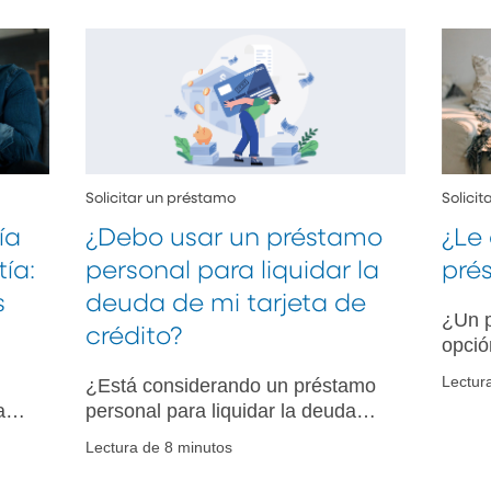
Solicitar un préstamo
Solici
ía
¿Debo usar un préstamo
¿Le
ía:
personal para liquidar la
pré
s
deuda de mi tarjeta de
¿Un p
crédito?
opció
neces
Lectur
¿Está considerando un préstamo
Cono
a y
personal para liquidar la deuda
gesti
de su tarjeta de crédito? Conozca
finan
Lectura de 8 minutos
cuándo es conveniente, los
riesgos potenciales y cómo elegir