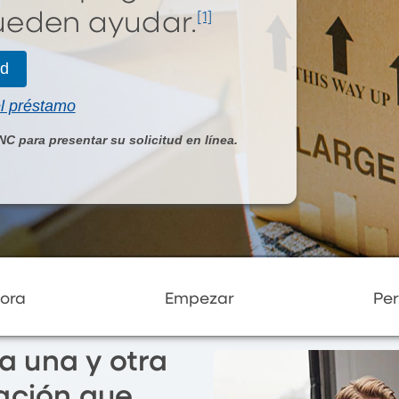
ueden ayudar.
[1]
ud
el préstamo
NC para presentar su solicitud en línea.
ora
Empezar
Per
a una y otra
cación que