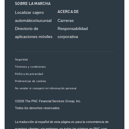
SOBRE LA MARCHA
ACERCA DE
Localizar cajero
automático/sucursal
Carreras
Directorio de
Responsabilidad
aplicaciones móviles
corporativa
Seguridad
Términos y condiciones
Política de privacidad
Preferencias de cookies
No vender ni compartir mi información personal
©2026
The PNC Financial Services Group, Inc.
Todos los derechos reservados.
La traducción al español de esta página es para la conveniencia de
nuestros clientes; sin embargo, no todas las páginas en PNC.com