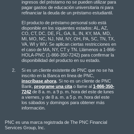
ingresos del préstamo no se pueden utilizar para
pagar gastos de educación universitaria ni para
refinanciar la deuda de un préstamo estudiantil.
El producto de préstamo personal solo está
disponible en los siguientes estados: AL, AZ,
CO, CT, DC, DE, FL, GA, IL, IN, KY, MA, MD,
MI, MO, NC, NJ, NM, NY, OH, PA, SC, TN, TX,
VA, WI y WV. Se aplican ciertas restricciones en
el caso de MA, NY, CT y TN. Llámenos a 1-866-
HOLA-PNC (1-866-350-7242) para confirmar la
disponibilidad del producto en su estado.
Si es un cliente existente de PNC que no se ha
inscrito en la Banca en línea de PNC,
inscríbase ahora
.
Si no es un cliente de PNC
Bank,
programe una cita
o llame al
1-866-350-
7242
de 8 a. m. a 9 p. m. hora del este de lunes
a viernes, y de 8 a. m. a 5 p. m. hora del este
los sábados y domingos para obtener más
información.
PNC es una marca registrada de The PNC Financial
Services Group, Inc.