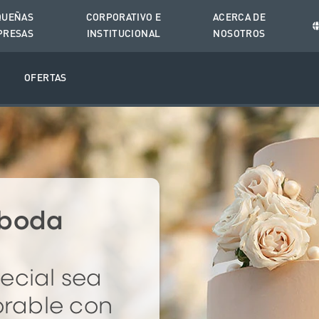
QUEÑAS
CORPORATIVO E
ACERCA DE
PRESAS
INSTITUCIONAL
NOSOTROS
O
OFERTAS
 boda
ecial sea
rable con