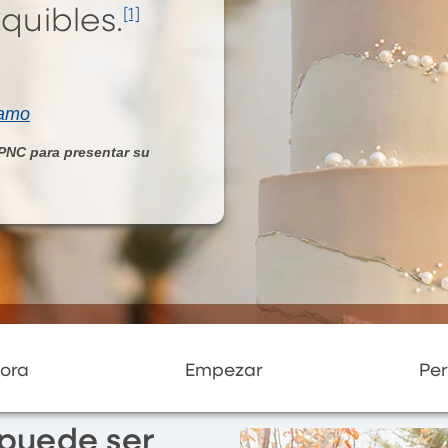
quibles.
[1]
tamo
 PNC para presentar su
ora
Empezar
Per
puede ser