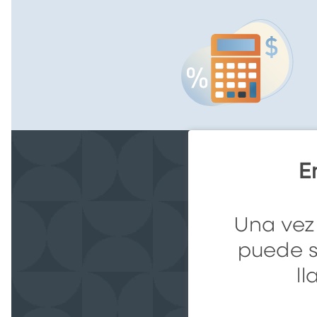
E
Una vez
puede so
l