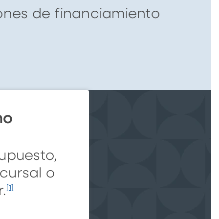
iones de financiamiento
mo
upuesto,
ucursal o
.
[1]