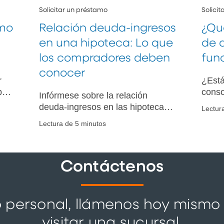
Solicitar un préstamo
Solici
amo
Relación deuda-ingresos
¿Qu
en una hipoteca: Lo que
de 
los compradores deben
fun
conocer
r
¿Está
bra
conso
Infórmese sobre la relación
Conoz
deuda-ingresos en las hipotecas,
Lectur
o
facto
su importancia, cómo se calcula y
Lectura de 5 minutos
cuent
consejos para mejorar su salud
conso
financiera al comprar una
un éxi
vivienda.
Contáctenos
mo personal, llámenos hoy mismo
visitar una sucursal.