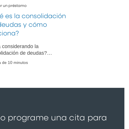
tar un préstamo
é es la consolidación
deudas y cómo
ciona?
 considerando la
lidación de deudas?
ca sus opciones, los
a de 10 minutos
res que debe tener en
a y cómo ayudarle a que la
lidación de su deuda sea
to.
 o programe una cita para