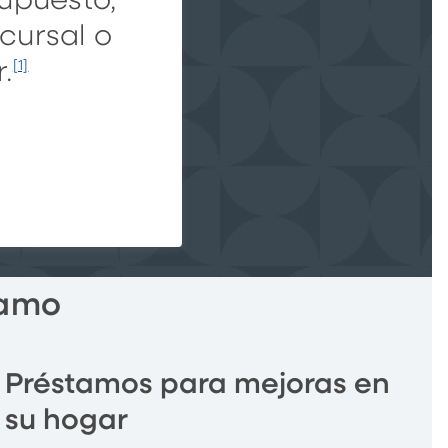
upuesto,
ucursal o
.
[1]
tamo
Préstamos para mejoras en
su hogar