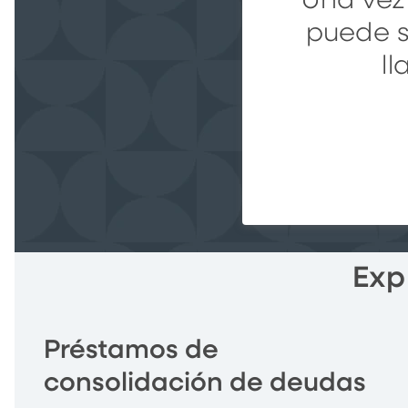
Una vez
puede so
l
Exp
Préstamos de
consolidación de deudas