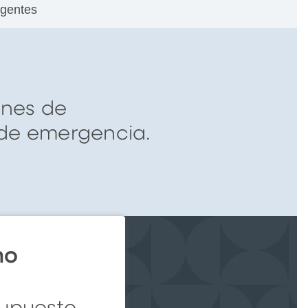
rgentes
ones de
 de emergencia.
mo