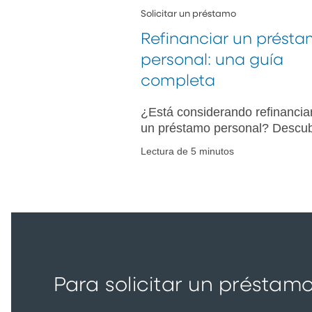
Solicitar un préstamo
Refinanciar un prést
personal: una guía
completa
¿Está considerando refinancia
un préstamo personal? Descu
cómo hacerlo, los ahorros
Lectura de 5 minutos
potenciales y el mejor moment
para refinanciar y obtener
términos más favorables.
Para solicitar un présta