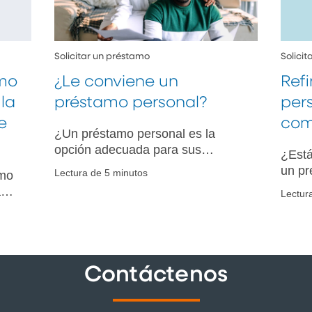
Solicitar un préstamo
Solici
amo
¿Le conviene un
Ref
 la
préstamo personal?
per
e
com
¿Un préstamo personal es la
opción adecuada para sus
¿Está
necesidades financieras?
un pr
Lectura de 5 minutos
amo
Conozca cómo puede ayudarle a
cómo 
a
Lectur
gestionar su deuda existente o a
poten
zca
financiar compras esenciales.
para 
térmi
gir
Contáctenos