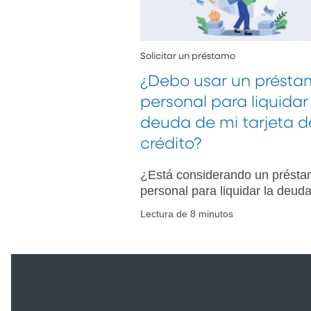
Solicitar un préstamo
¿Debo usar un prést
personal para liquidar
deuda de mi tarjeta d
crédito?
¿Está considerando un prést
personal para liquidar la deud
de su tarjeta de crédito? Cono
Lectura de 8 minutos
cuándo es conveniente, los
riesgos potenciales y cómo ele
la mejor opción para usted.