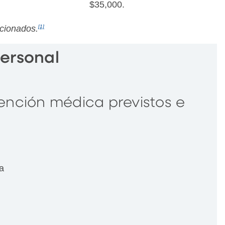
$35,000.
ccionados.
[1]
ersonal
ención médica previstos e
a