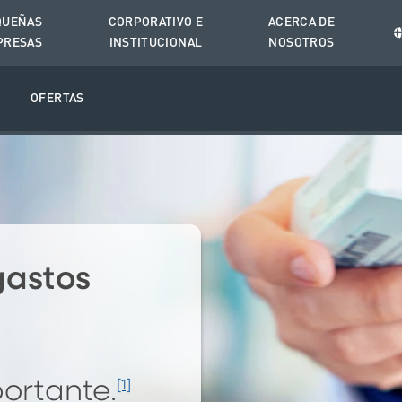
QUEÑAS
CORPORATIVO E
ACERCA DE
PRESAS
INSTITUCIONAL
NOSOTROS
O
OFERTAS
gastos
portante.
[1]