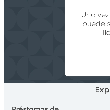
Una vez
puede so
l
Exp
Préstamos de