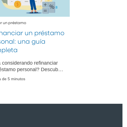
tar un préstamo
inanciar un préstamo
sonal: una guía
pleta
 considerando refinanciar
éstamo personal? Descubra
hacerlo, los ahorros
a de 5 minutos
ciales y el mejor momento
refinanciar y obtener
nos más favorables.