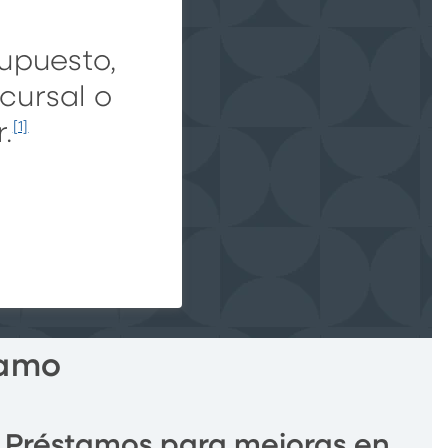
upuesto,
ucursal o
.
[1]
tamo
Préstamos para mejoras en