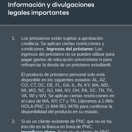
Información y divulgaciones
legales importantes
Los préstamos están sujetos a aprobación
crediticia. Se aplican ciertas restricciones y
condiciones.
Ingresos del préstamo:
Los
ingresos del préstamo no se pueden utilizar para
pagar gastos de educación universitaria ni para
refinanciar la deuda de un préstamo estudiantil.
El producto de préstamo personal solo está
disponible en los siguientes estados: AL, AZ,
CO, CT, DC, DE, FL, GA, IL, IN, KY, MA, MD,
MI, MO, NC, NJ, NM, NY, OH, PA, SC, TN, TX,
VA, WI y WV. Se aplican ciertas restricciones en
el caso de MA, NY, CT y TN. Llámenos a 1-866-
HOLA-PNC (1-844-951-3476) para confirmar la
disponibilidad del producto en su estado.
Si es un cliente existente de PNC que no se ha
inscrito en la Banca en línea de PNC,
inscríbase ahora
.
Si no es un cliente de PNC