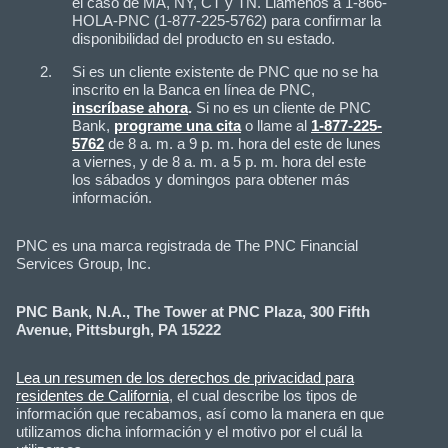
el caso de MA, NY, CT y TN. Llámenos a 1-866-
HOLA-PNC (1-877-225-5762) para confirmar la
disponibilidad del producto en su estado.
Si es un cliente existente de PNC que no se ha
inscrito en la Banca en línea de PNC,
inscríbase ahora
.
Si no es un cliente de PNC
Bank,
programe una cita
o llame al
1-877-225-
5762
de 8 a. m. a 9 p. m. hora del este de lunes
a viernes, y de 8 a. m. a 5 p. m. hora del este
los sábados y domingos para obtener más
información.
PNC es una marca registrada de The PNC Financial
Services Group, Inc.
PNC Bank, N.A., The Tower at PNC Plaza, 300 Fifth
Avenue, Pittsburgh, PA 15222
Lea un resumen de los derechos de privacidad para
residentes de California
, el cual describe los tipos de
información que recabamos, así como la manera en que
utilizamos dicha información y el motivo por el cuál la