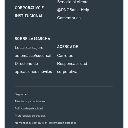
Servicio al cliente
CORPORATIVO E
@PNCBank_Help
INSTITUCIONAL
Comentarios
SOBRE LA MARCHA
ACERCA DE
Localizar cajero
automático/sucursal
Carreras
Directorio de
Responsabilidad
aplicaciones móviles
corporativa
Seguridad
Términos y condiciones
Política de privacidad
Preferencias de cookies
No vender ni compartir mi información personal